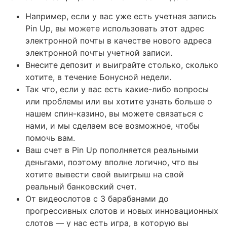
Например, если у вас уже есть учетная запись
Pin Up, вы можете использовать этот адрес
электронной почты в качестве нового адреса
электронной почты учетной записи.
Внесите депозит и выиграйте столько, сколько
хотите, в течение Бонусной недели.
Так что, если у вас есть какие-либо вопросы
или проблемы или вы хотите узнать больше о
нашем спин-казино, вы можете связаться с
нами, и мы сделаем все возможное, чтобы
помочь вам.
Ваш счет в Pin Up пополняется реальными
деньгами, поэтому вполне логично, что вы
хотите вывести свой выигрыш на свой
реальный банковский счет.
От видеослотов с 3 барабанами до
прогрессивных слотов и новых инновационных
слотов — у нас есть игра, в которую вы