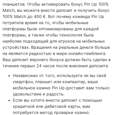
планшетов. Чтобы активировать бонус Pin Up 100%
Match, вы можете внести депозит и получить бонус
100% Match до 400 €. Вот почему команда Pin Up
потратила время на то, чтобы мобильные
платформы были оптимизированы для каждой
платформы, а также чтобы технология была
наиболее подходящей для игроков на мобильных
устройствах. Вращения на реальные деньги больше
не являются редкостью в мире онлайн-гемблинга.
Ваш депозит верхнего бонуса должен быть сделан в
течение первых 24 часов после внесения депозита.
Независимо от того, используете ли вы свой
смартфон, планшет или компьютер, ваше
мобильное казино Pin Up доставит вам только
удовольствие и радость.
Если вы хотите внести депозит с помощью
кредитной или дебетовой карты, вам
потребуется метод проверки казино.