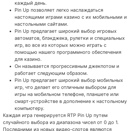
каждый день.
Pin Up позволяет легко наслаждаться
настоящими играми казино с их мобильными и
настольными сайтами.
Pin Up предлагает широкий выбор игровых
автоматов, блэкджека, рулетки и специальных
игр, во все из которых можно играть с
помощью нашего программного обеспечения
для казино.
Он называется прогрессивным джекпотом и
работает следующим образом.
Pin Up предлагает широкий выбор мобильных
игр, что делает его отличным выбором для
игры на мобильном телефоне, планшете или
смарт-устройстве в дополнение к настольному
компьютеру.
Каждая игра генерируется RTP Pin Up путем
случайного выбора из диапазона чисел от 0 до 1.
Последними из новых видео-слотов являются