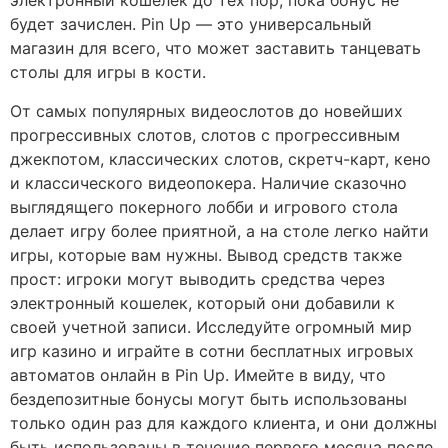
электронный кошелек до тех пор, пока бонус не
будет зачислен. Pin Up — это универсальный
магазин для всего, что может заставить танцевать
столы для игры в кости.
От самых популярных видеослотов до новейших
прогрессивных слотов, слотов с прогрессивным
джекпотом, классических слотов, скретч-карт, кено
и классического видеопокера. Наличие сказочно
выглядящего покерного лобби и игрового стола
делает игру более приятной, а на столе легко найти
игры, которые вам нужны. Вывод средств также
прост: игроки могут выводить средства через
электронный кошелек, который они добавили к
своей учетной записи. Исследуйте огромный мир
игр казино и играйте в сотни бесплатных игровых
автоматов онлайн в Pin Up. Имейте в виду, что
бездепозитные бонусы могут быть использованы
только один раз для каждого клиента, и они должны
быть использованы в течение первого месяца после