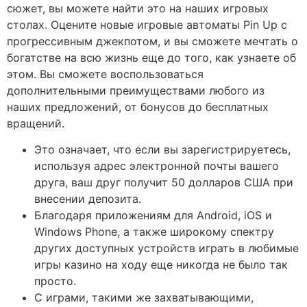
сюжет, вы можете найти это на наших игровых
столах. Оцените новые игровые автоматы Pin Up с
прогрессивным джекпотом, и вы сможете мечтать о
богатстве на всю жизнь еще до того, как узнаете об
этом. Вы сможете воспользоваться
дополнительными преимуществами любого из
наших предложений, от бонусов до бесплатных
вращений.
Это означает, что если вы зарегистрируетесь,
используя адрес электронной почты вашего
друга, ваш друг получит 50 долларов США при
внесении депозита.
Благодаря приложениям для Android, iOS и
Windows Phone, а также широкому спектру
других доступных устройств играть в любимые
игры казино на ходу еще никогда не было так
просто.
С играми, такими же захватывающими,