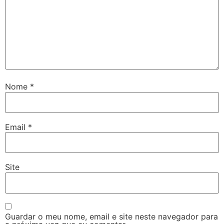
Nome
*
Email
*
Site
Guardar o meu nome, email e site neste navegador para