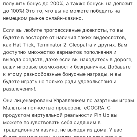
получить бонус до 200%, а также бонусы на депозит
до 100%! Это то, что вы не можете победить на
немецком рынке онлайн-казино.
Если вы любите прогрессивные джекпоты, то вы
будете в восторге от наличия таких видеослотов,
как Hat Trick, Terminator 2, Cleopatra и других. Вам
доступно множество вариантов пополнения и
вывода средств, даже если вы находитесь в дороге,
ваши игровые возможности безграничны. Добавьте
к этому разнообразные бонусные награды, и вы
будете играть не только ради удовольствия и
развлечения!.
Они лицензированы Управлением по азартным играм
Мальты и полностью проверены eCOGRA. С
продуктом виртуальной реальности Pin Up вы
можете почувствовать себя сидящим в
традиционном казино, не выходя из дома. У вас