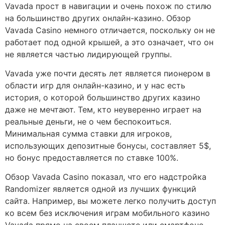
Vavada прост в навигации и очень похож по стилю
на большинство других онлайн-казино. Обзор
Vavada Casino немного отличается, поскольку он не
работает под одной крышей, а это означает, что он
не является частью лидирующей группы.
Vavada уже почти десять лет является пионером в
области игр для онлайн-казино, и у нас есть
история, о которой большинство других казино
даже не мечтают. Тем, кто неуверенно играет на
реальные деньги, не о чем беспокоиться.
Минимальная сумма ставки для игроков,
использующих депозитные бонусы, составляет 5$,
но бонус предоставляется по ставке 100%.
Обзор Vavada Casino показал, что его надстройка
Randomizer является одной из лучших функций
сайта. Например, вы можете легко получить доступ
ко всем без исключения играм мобильного казино