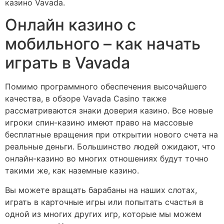
казино Vavada.
Онлайн казино с
мобильного – как начать
играть в Vavada
Помимо программного обеспечения высочайшего
качества, в обзоре Vavada Casino также
рассматриваются знаки доверия казино. Все новые
игроки спин-казино имеют право на массовые
бесплатные вращения при открытии нового счета на
реальные деньги. Большинство людей ожидают, что
онлайн-казино во многих отношениях будут точно
такими же, как наземные казино.
Вы можете вращать барабаны на наших слотах,
играть в карточные игры или попытать счастья в
одной из многих других игр, которые мы можем