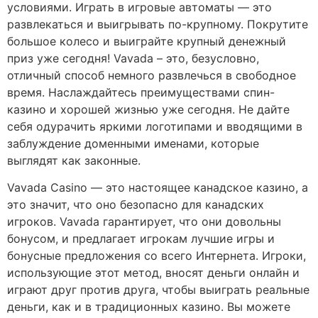
условиями. Играть в игровые автоматы — это
развлекаться и выигрывать по-крупному. Покрутите
большое колесо и выиграйте крупный денежный
приз уже сегодня! Vavada – это, безусловно,
отличный способ немного развлечься в свободное
время. Наслаждайтесь преимуществами спин-
казино и хорошей жизнью уже сегодня. Не дайте
себя одурачить яркими логотипами и вводящими в
заблуждение доменными именами, которые
выглядят как законные.
Vavada Casino — это настоящее канадское казино, а
это значит, что оно безопасно для канадских
игроков. Vavada гарантирует, что они довольны
бонусом, и предлагает игрокам лучшие игры и
бонусные предложения со всего Интернета. Игроки,
использующие этот метод, вносят деньги онлайн и
играют друг против друга, чтобы выиграть реальные
деньги, как и в традиционных казино. Вы можете