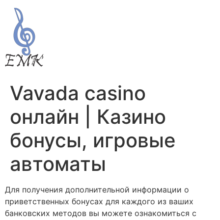
Vavada casino
онлайн | Казино
бонусы, игровые
автоматы
Для получения дополнительной информации о
приветственных бонусах для каждого из ваших
банковских методов вы можете ознакомиться с