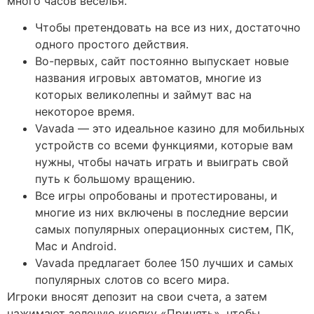
много часов веселья.
Чтобы претендовать на все из них, достаточно
одного простого действия.
Во-первых, сайт постоянно выпускает новые
названия игровых автоматов, многие из
которых великолепны и займут вас на
некоторое время.
Vavada — это идеальное казино для мобильных
устройств со всеми функциями, которые вам
нужны, чтобы начать играть и выиграть свой
путь к большому вращению.
Все игры опробованы и протестированы, и
многие из них включены в последние версии
самых популярных операционных систем, ПК,
Mac и Android.
Vavada предлагает более 150 лучших и самых
популярных слотов со всего мира.
Игроки вносят депозит на свои счета, а затем
нажимают зеленую кнопку «Принять», чтобы