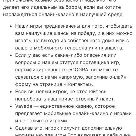
делает его идеальным выбором, если вы хотите
наслаждаться онлайн-казино в наилучшей среде.
Наши игры предназначены для того, чтобы дать
вам наилучшие шансы на победу, и в них можно
играть, не выходя из собственного дома или с
вашего мобильного телефона или планшета.
Если у вас есть какие-либо опасения или
вопросы о нашем статусе поставщика игр,
сертифицированного eCOGRA, вы можете
связаться с нами напрямую, заполнив онлайн-
форму на странице «Контакты».
Если вы новый игрок, не стесняйтесь
попробовать наш приветственный пакет.
Vavada — единственное казино, которое
предлагает мобильные онлайн-казино с играми
и не только с играми.
Сделав это, игрок получит дополнительную
мотивацию для игры.Это включает в себя очки