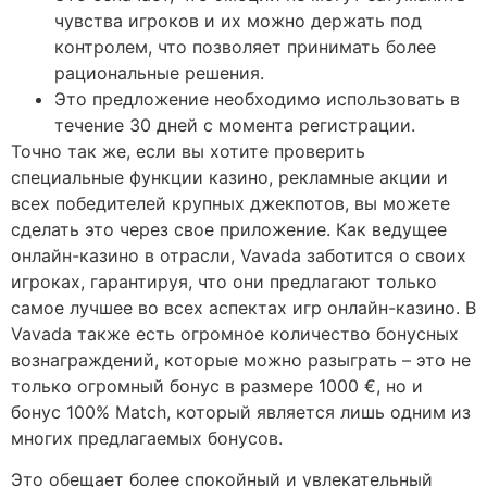
чувства игроков и их можно держать под
контролем, что позволяет принимать более
рациональные решения.
Это предложение необходимо использовать в
течение 30 дней с момента регистрации.
Точно так же, если вы хотите проверить
специальные функции казино, рекламные акции и
всех победителей крупных джекпотов, вы можете
сделать это через свое приложение. Как ведущее
онлайн-казино в отрасли, Vavada заботится о своих
игроках, гарантируя, что они предлагают только
самое лучшее во всех аспектах игр онлайн-казино. В
Vavada также есть огромное количество бонусных
вознаграждений, которые можно разыграть – это не
только огромный бонус в размере 1000 €, но и
бонус 100% Match, который является лишь одним из
многих предлагаемых бонусов.
Это обещает более спокойный и увлекательный