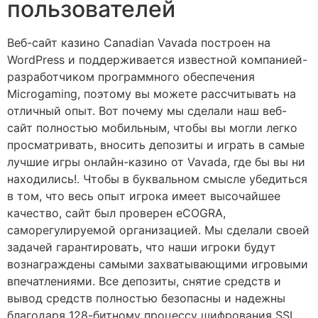
пользователей
Веб-сайт казино Canadian Vavada построен на
WordPress и поддерживается известной компанией-
разработчиком программного обеспечения
Microgaming, поэтому вы можете рассчитывать на
отличный опыт. Вот почему мы сделали наш веб-
сайт полностью мобильным, чтобы вы могли легко
просматривать, вносить депозиты и играть в самые
лучшие игры онлайн-казино от Vavada, где бы вы ни
находились!. Чтобы в буквальном смысле убедиться
в том, что весь опыт игрока имеет высочайшее
качество, сайт был проверен eCOGRA,
саморегулируемой организацией. Мы сделали своей
задачей гарантировать, что наши игроки будут
вознаграждены самыми захватывающими игровыми
впечатлениями. Все депозиты, снятие средств и
вывод средств полностью безопасны и надежны
благодаря 128-битному процессу шифрования SSL,