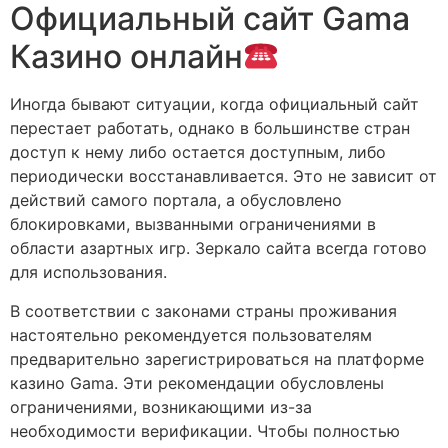
Официальный сайт Gama
Казино онлайн
Иногда бывают ситуации, когда официальный сайт
перестает работать, однако в большинстве стран
доступ к нему либо остается доступным, либо
периодически восстанавливается. Это не зависит от
действий самого портала, а обусловлено
блокировками, вызванными ограничениями в
области азартных игр. Зеркало сайта всегда готово
для использования.
В соответствии с законами страны проживания
настоятельно рекомендуется пользователям
предварительно зарегистрироваться на платформе
казино Gama. Эти рекомендации обусловлены
ограничениями, возникающими из-за
необходимости верификации. Чтобы полностью