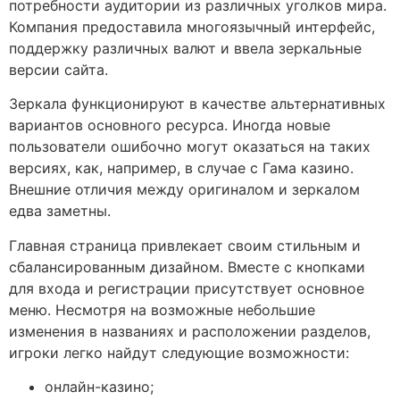
потребности аудитории из различных уголков мира.
Компания предоставила многоязычный интерфейс,
поддержку различных валют и ввела зеркальные
версии сайта.
Зеркала функционируют в качестве альтернативных
вариантов основного ресурса. Иногда новые
пользователи ошибочно могут оказаться на таких
версиях, как, например, в случае с Гама казино.
Внешние отличия между оригиналом и зеркалом
едва заметны.
Главная страница привлекает своим стильным и
сбалансированным дизайном. Вместе с кнопками
для входа и регистрации присутствует основное
меню. Несмотря на возможные небольшие
изменения в названиях и расположении разделов,
игроки легко найдут следующие возможности:
онлайн-казино;