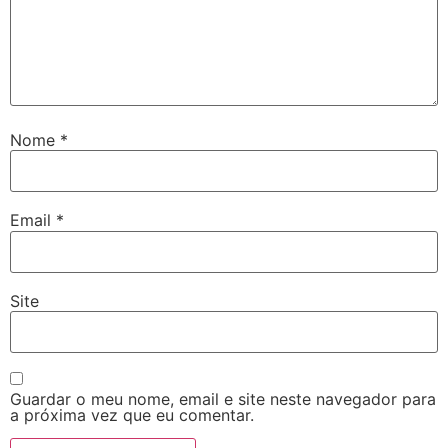
Nome
*
Email
*
Site
Guardar o meu nome, email e site neste navegador para
a próxima vez que eu comentar.