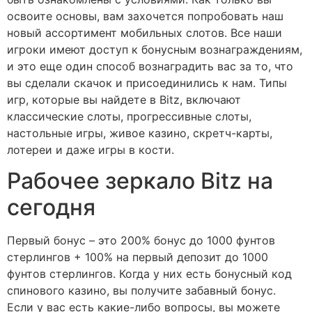
освоите основы, вам захочется попробовать наш
новый ассортимент мобильных слотов. Все наши
игроки имеют доступ к бонусным вознаграждениям,
и это еще один способ вознаградить вас за то, что
вы сделали скачок и присоединились к нам. Типы
игр, которые вы найдете в Bitz, включают
классические слоты, прогрессивные слоты,
настольные игры, живое казино, скретч-карты,
лотереи и даже игры в кости.
Рабочее зеркало Bitz на
сегодня
Первый бонус – это 200% бонус до 1000 фунтов
стерлингов + 100% на первый депозит до 1000
фунтов стерлингов. Когда у них есть бонусный код
спинового казино, вы получите забавный бонус.
Если у вас есть какие-либо вопросы, вы можете