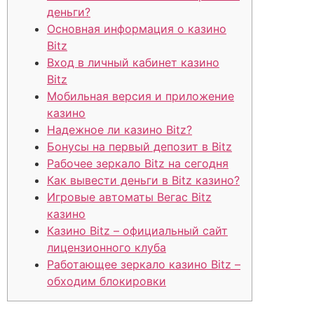
деньги?
Основная информация о казино
Bitz
Вход в личный кабинет казино
Bitz
Мобильная версия и приложение
казино
Надежное ли казино Bitz?
Бонусы на первый депозит в Bitz
Рабочее зеркало Bitz на сегодня
Как вывести деньги в Bitz казино?
Игровые автоматы Вегас Bitz
казино
Казино Bitz – официальный сайт
лицензионного клуба
Работающее зеркало казино Bitz –
обходим блокировки