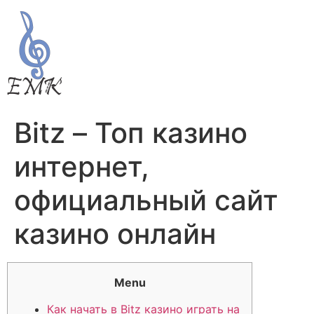
Bitz – Топ казино
интернет,
официальный сайт
казино онлайн
Menu
Как начать в Bitz казино играть на