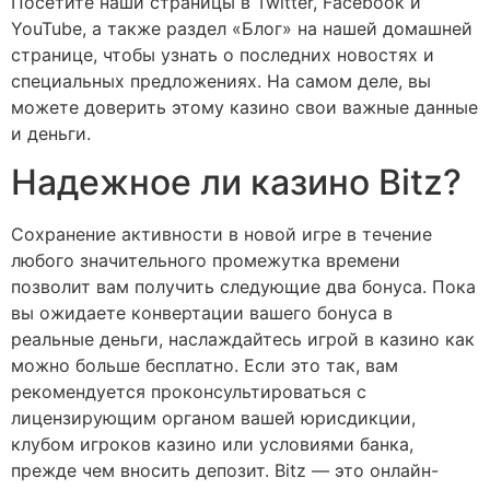
Посетите наши страницы в Twitter, Facebook и
YouTube, а также раздел «Блог» на нашей домашней
странице, чтобы узнать о последних новостях и
специальных предложениях. На самом деле, вы
можете доверить этому казино свои важные данные
и деньги.
Надежное ли казино Bitz?
Сохранение активности в новой игре в течение
любого значительного промежутка времени
позволит вам получить следующие два бонуса. Пока
вы ожидаете конвертации вашего бонуса в
реальные деньги, наслаждайтесь игрой в казино как
можно больше бесплатно. Если это так, вам
рекомендуется проконсультироваться с
лицензирующим органом вашей юрисдикции,
клубом игроков казино или условиями банка,
прежде чем вносить депозит. Bitz — это онлайн-