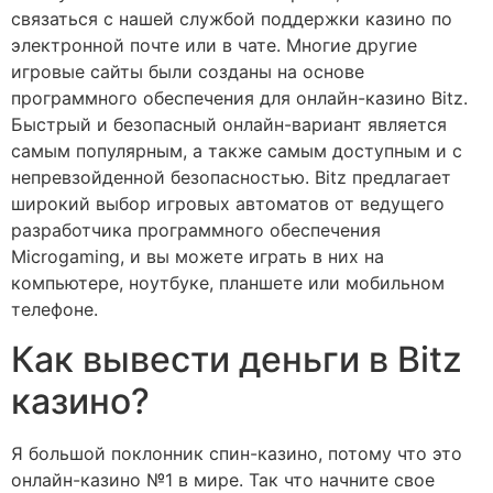
связаться с нашей службой поддержки казино по
электронной почте или в чате. Многие другие
игровые сайты были созданы на основе
программного обеспечения для онлайн-казино Bitz.
Быстрый и безопасный онлайн-вариант является
самым популярным, а также самым доступным и с
непревзойденной безопасностью. Bitz предлагает
широкий выбор игровых автоматов от ведущего
разработчика программного обеспечения
Microgaming, и вы можете играть в них на
компьютере, ноутбуке, планшете или мобильном
телефоне.
Как вывести деньги в Bitz
казино?
Я большой поклонник спин-казино, потому что это
онлайн-казино №1 в мире. Так что начните свое