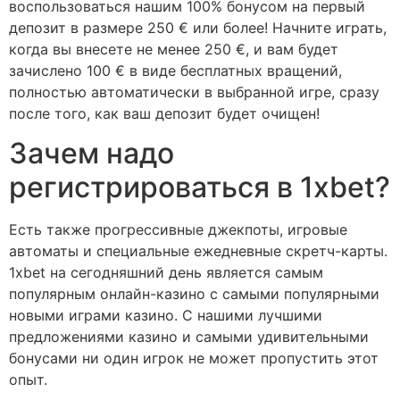
воспользоваться нашим 100% бонусом на первый
депозит в размере 250 € или более! Начните играть,
когда вы внесете не менее 250 €, и вам будет
зачислено 100 € в виде бесплатных вращений,
полностью автоматически в выбранной игре, сразу
после того, как ваш депозит будет очищен!
Зачем надо
регистрироваться в 1xbet?
Есть также прогрессивные джекпоты, игровые
автоматы и специальные ежедневные скретч-карты.
1xbet на сегодняшний день является самым
популярным онлайн-казино с самыми популярными
новыми играми казино. С нашими лучшими
предложениями казино и самыми удивительными
бонусами ни один игрок не может пропустить этот
опыт.