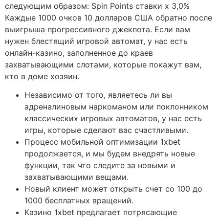
следующим образом: Spin Points ставки x 3,0%
Каждые 1000 очков 10 долларов США обратно после
выигрыша прогрессивного джекпота. Если вам
нужен блестящий игровой автомат, у нас есть
онлайн-казино, заполненное до краев
захватывающими слотами, которые покажут вам,
кто в доме хозяин.
Независимо от того, являетесь ли вы
адреналиновым наркоманом или поклонником
классических игровых автоматов, у нас есть
игры, которые сделают вас счастливыми.
Процесс мобильной оптимизации 1xbet
продолжается, и мы будем внедрять новые
функции, так что следите за новыми и
захватывающими вещами.
Новый клиент может открыть счет со 100 до
1000 бесплатных вращений.
Казино 1xbet предлагает потрясающие