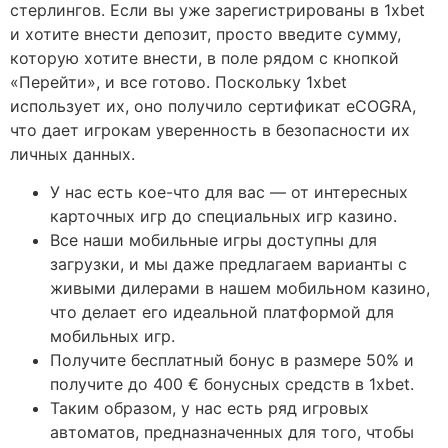
стерлингов. Если вы уже зарегистрированы в 1xbet
и хотите внести депозит, просто введите сумму,
которую хотите внести, в поле рядом с кнопкой
«Перейти», и все готово. Поскольку 1xbet
использует их, оно получило сертификат eCOGRA,
что дает игрокам уверенность в безопасности их
личных данных.
У нас есть кое-что для вас — от интересных
карточных игр до специальных игр казино.
Все наши мобильные игры доступны для
загрузки, и мы даже предлагаем варианты с
живыми дилерами в нашем мобильном казино,
что делает его идеальной платформой для
мобильных игр.
Получите бесплатный бонус в размере 50% и
получите до 400 € бонусных средств в 1xbet.
Таким образом, у нас есть ряд игровых
автоматов, предназначенных для того, чтобы