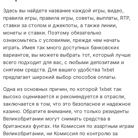
Здесь вы найдете название каждой игры, видео,
правила игры, правила игры, советы, выплаты, RTP,
ставки за столом и джекпоты, а также линии,
монеты и ставки. Поэтому обязательно
ознакомьтесь с условиями, прежде чем начать
играть. Имея так много доступных банковских
вариантов, вы можете выбрать тот, который лучше
всего подходит для вас, с любыми депозитами и
снятием средств. Для вашего удобства 1xbet
предлагает широкий выбор способов оплаты.
Одна из основных причин, по которой 1xbet так
высоко оценивается и рекомендуется в отрасли,
заключается в том, что это безопасное и надежное
казино. Обратите внимание, что только резиденты
Великобритании могут снимать средства в
британских фунтах. Ни Комиссия по азартным играм
Великобритании, ни Комиссия по контролю за