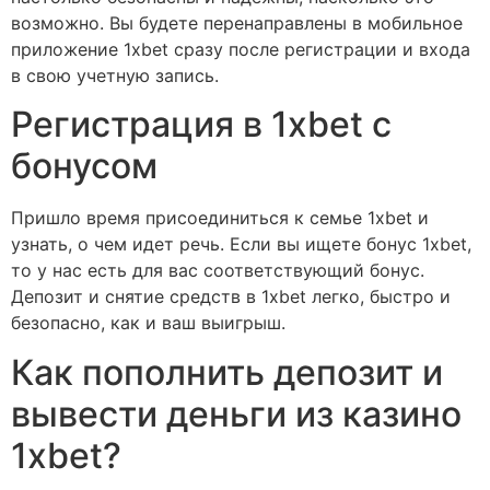
возможно. Вы будете перенаправлены в мобильное
приложение 1xbet сразу после регистрации и входа
в свою учетную запись.
Регистрация в 1xbet с
бонусом
Пришло время присоединиться к семье 1xbet и
узнать, о чем идет речь. Если вы ищете бонус 1xbet,
то у нас есть для вас соответствующий бонус.
Депозит и снятие средств в 1xbet легко, быстро и
безопасно, как и ваш выигрыш.
Как пополнить депозит и
вывести деньги из казино
1xbet?