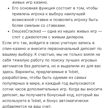
живых игр казино.
Его основная функция состоит в том, чтобы
привлечь игрока к выбору наилучшей
возможной ставки и позволить игроку быть
более смелым со ставками.
DeucesCracked — одна из наших живых игр —
слот с джекпотом с живым дилером.
Если это так, войдите в свою учетную запись в
спин-казино и внесите первоначальный депозит по
вашему выбору. К счастью, мы не только взяли на
себя тяжелую работу по поиску лучших игровых
автоматов без депозита, но и выделили их для вас
здесь. Варианты, предлагаемые в 1xbet,
разработаны, чтобы быть одними из самых
популярных в мире, и каждый год выпускаются
сотни часов дополнительных игр. Когда вы вносите
депозит, вы получаете бонусный код, который вы
используете в 1xbet, и бонус автоматически
добавляется на ваш счет.