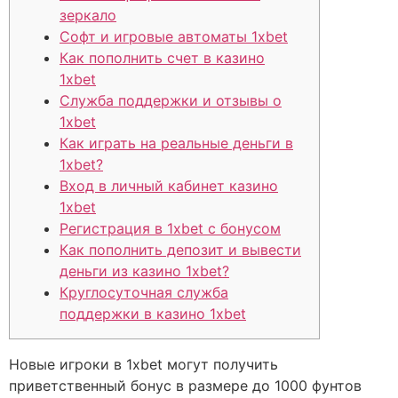
зеркало
Софт и игровые автоматы 1xbet
Как пополнить счет в казино
1xbet
Служба поддержки и отзывы о
1xbet
Как играть на реальные деньги в
1xbet?
Вход в личный кабинет казино
1xbet
Регистрация в 1xbet с бонусом
Как пополнить депозит и вывести
деньги из казино 1xbet?
Круглосуточная служба
поддержки в казино 1xbet
Новые игроки в 1xbet могут получить
приветственный бонус в размере до 1000 фунтов