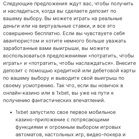
Следующие предложения ждут вас, чтобы получить
и насладиться, когда вы сделаете депозит по
вашему выбору. Вы можете играть на реальные
деньги или на виртуальные ставки, и все это
совершенно бесплатно. Если вы чувствуете себя
авантюристом и хотите немного больше уважать
заработанные вами выигрыши, вы можете
воспользоваться предложениями «потратить, чтобы
играть» и «потратить, чтобы наслаждаться». Внесите
депозит с помощью кредитной или дебетовой карты
по вашему выбору и выводите свой выигрыш по
своему усмотрению. Так что, если вы новичок в
онлайн-казино или в 1xbet, вы уже на пути к
получению фантастических впечатлений.
1xbet запустило свое первое мобильное
казино-приложение с потрясающими
функциями и огромным выбором игровых
автоматов, настольных игр, видео-покера и