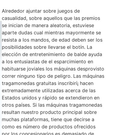
Alrededor ajuntar sobre juegos de
casualidad, sobre aquellos que las premios
se inician de manera aleatoria, estuviese
aparte dudas cual mientras mayormente se
resista a los mandos, de edad deben ser los
posibilidades sobre llevarse el botín. La
elección de entretenimiento de balde ayuda
a los entusiastas de el esparcimiento en
habituarse joviales los máquinas desprovisto
correr ninguno tipo de peligro. Las máquinas
tragamonedas gratuitas inscribirí¡ hacen
extremadamente utilizadas acerca de las
Estados unidos y rápido se extendieron en
otros países. Si las máquinas tragamonedas
resultan nuestro producto principal sobre
muchas plataformas, tiene que decirse a
como es número de productos ofrecidos
por los concesionarios es demasiado de