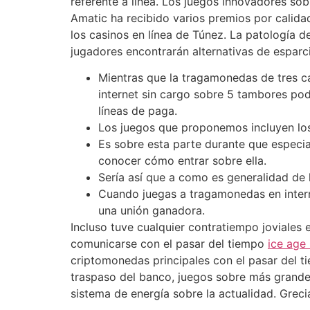
referente a línea. Los juegos innovadores so
Amatic ha recibido varios premios por calidad 
los casinos en línea de Túnez.
La patologí­a 
jugadores encontrarán alternativas de esparci
Mientras que la tragamonedas de tres ca
internet sin cargo sobre 5 tambores pod
líneas de paga.
Los juegos que proponemos incluyen los 
Es sobre esta parte durante que especia
conocer cómo entrar sobre ella.
Serí­a así que a como es generalidad de 
Cuando juegas a tragamonedas en interne
una unión ganadora.
Incluso tuve cualquier contratiempo joviales 
comunicarse con el pasar del tiempo
ice age
criptomonedas principales con el pasar del t
traspaso del banco, juegos sobre más grande
sistema de energía sobre la actualidad. Grec