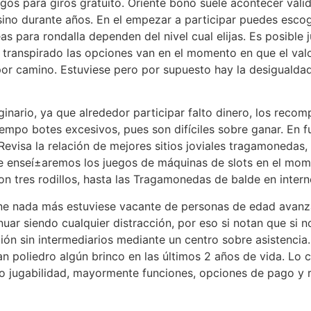
os para giros gratuito. Oriente bono suele acontecer válid
sino durante años. En el empezar a participar puedes escog
as para rondalla dependen del nivel cual elijas. Es posible 
 ha transpirado las opciones van en el momento en que el val
r camino. Estuviese pero por supuesto hay la desigualdad 
inario, ya que alrededor participar falto dinero, los reco
mpo botes excesivos, pues son difíciles sobre ganar. En func
 Revisa la relación de mejores sitios joviales tragamonedas
o, te enseí±aremos los juegos de máquinas de slots en el mo
tres rodillos, hasta las Tragamonedas de balde en internet
ine nada más estuviese vacante de personas de edad avanz
inuar siendo cualquier distracción, por eso si notan que si 
ión sin intermediarios mediante un centro sobre asistencia. 
n poliedro algún brinco en las últimos 2 años de vida. Lo c
mo jugabilidad, mayormente funciones, opciones de pago y 