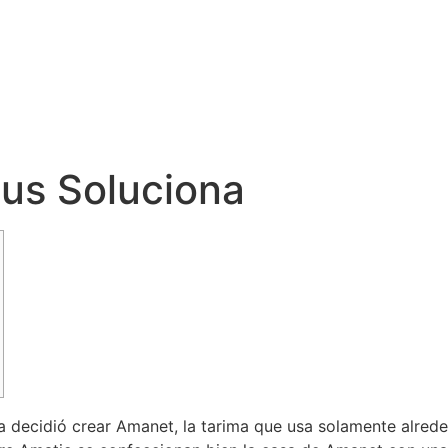
us Soluciona
a decidió crear Amanet, la tarima que usa solamente alred