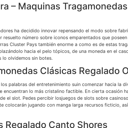
ura – Maquinas Tragamonedas 
ladores ha decidido innovar repensando el modo sobre fabr
uier resuelto número sobre iconos emparentados que posee
rras Cluster Pays también enorme a como es de estas trag
splazándolo hacia el pelo tópicos, de una moneda en el cas
 lo olvidemos sin botes.
monedas Clásicas Regalado O
los palabras del entretenimiento suin comenzar hacia la div
e encuentran lo más cristalino factible. En cierta ocasión 
de el slot. Pedes percibir losjuegos de slots sobre casinoso
te colocarán jugando con manga larga recursos ficticio, as
 Regalado Canto Shores