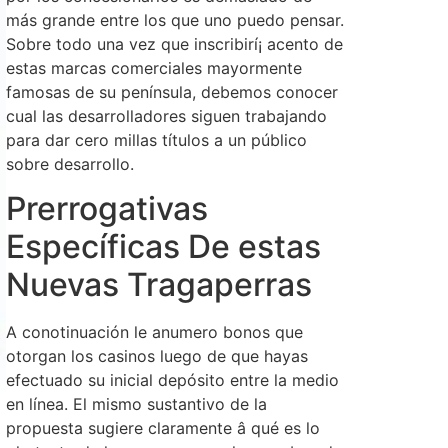
más grande entre los que uno puedo pensar.
Sobre todo una vez que inscribirí¡ acento de
estas marcas comerciales mayormente
famosas de su península, debemos conocer
cual las desarrolladores siguen trabajando
para dar cero millas títulos a un público
sobre desarrollo.
Prerrogativas
Específicas De estas
Nuevas Tragaperras
A conotinuación le anumero bonos que
otorgan los casinos luego de que hayas
efectuado su inicial depósito entre la medio
en línea. El mismo sustantivo de la
propuesta sugiere claramente â qué es lo