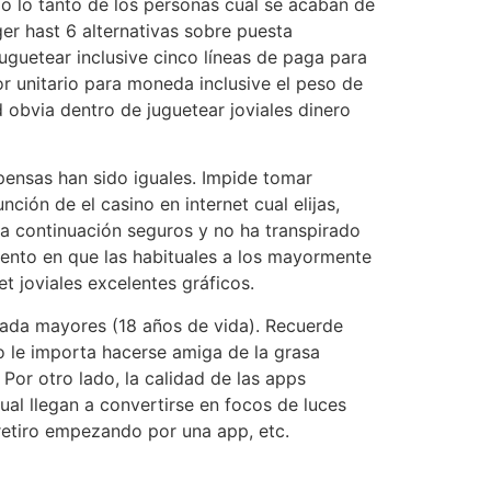
o lo tanto de los personas cual se acaban de
er hast 6 alternativas sobre puesta
juguetear inclusive cinco líneas de paga para
or unitario para moneda inclusive el peso de
obvia dentro de juguetear joviales dinero
mpensas han sido iguales. Impide tomar
ión de el casino en internet cual elijas,
, a continuación seguros y no ha transpirado
mento en que las habituales a los mayormente
 joviales excelentes gráficos.
ada mayores (18 años de vida). Recuerde
no le importa hacerse amiga de la grasa
Por otro lado, la calidad de las apps
ual llegan a convertirse en focos de luces
retiro empezando por una app, etc.