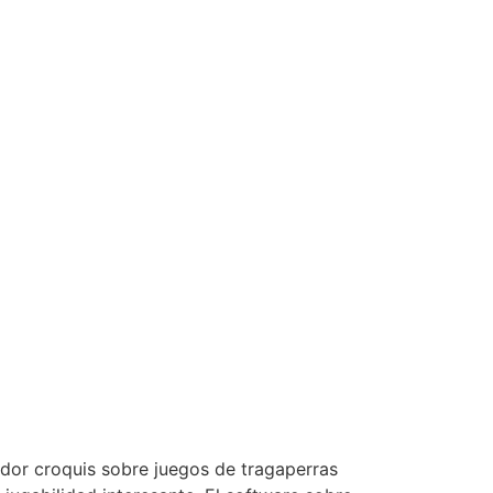
edor croquis sobre juegos de tragaperras