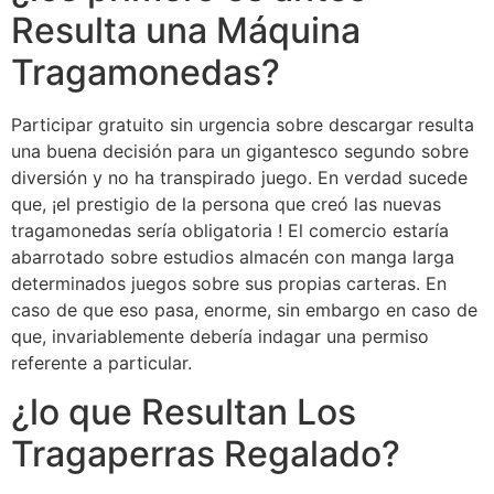
Resulta una Máquina
Tragamonedas?
Participar gratuito sin urgencia sobre descargar resulta
una buena decisión para un gigantesco segundo sobre
diversión y no ha transpirado juego. En verdad sucede
que, ¡el prestigio de la persona que creó las nuevas
tragamonedas serí­a obligatoria ! El comercio estaría
abarrotado sobre estudios almacén con manga larga
determinados juegos sobre sus propias carteras. En
caso de que eso pasa, enorme, sin embargo en caso de
que, invariablemente debería indagar una permiso
referente a particular.
¿lo que Resultan Los
Tragaperras Regalado?