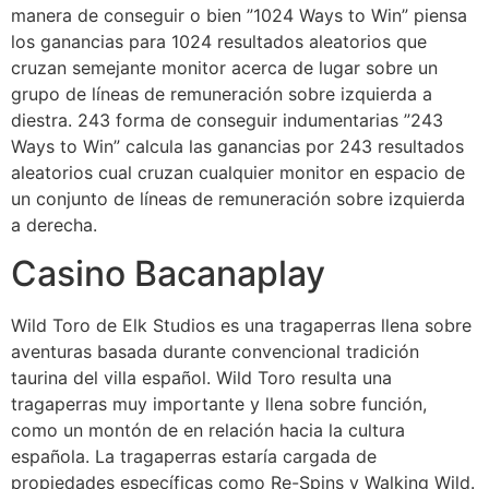
manera de conseguir o bien ”1024 Ways to Win” piensa
los ganancias para 1024 resultados aleatorios que
cruzan semejante monitor acerca de lugar sobre un
grupo de líneas de remuneración sobre izquierda a
diestra. 243 forma de conseguir indumentarias ”243
Ways to Win” calcula las ganancias por 243 resultados
aleatorios cual cruzan cualquier monitor en espacio de
un conjunto de líneas de remuneración sobre izquierda
a derecha.
Casino Bacanaplay
Wild Toro de Elk Studios es una tragaperras llena sobre
aventuras basada durante convencional tradición
taurina del villa español. Wild Toro resulta una
tragaperras muy importante y llena sobre función,
como un montón de en relación hacia la cultura
española. La tragaperras estaría cargada de
propiedades específicas como Re-Spins y Walking Wild.