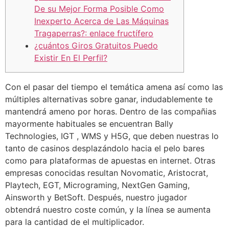
De su Mejor Forma Posible Como
Inexperto Acerca de Las Máquinas
Tragaperras?: enlace fructífero
¿cuántos Giros Gratuitos Puedo
Existir En El Perfil?
Con el pasar del tiempo el temática amena así­ como las
múltiples alternativas sobre ganar, indudablemente te
mantendrá ameno por horas. Dentro de las compañias
mayormente habituales se encuentran Bally
Technologies, IGT , WMS y H5G, que deben nuestras lo
tanto de casinos desplazándolo hacia el pelo bares
como para plataformas de apuestas en internet. Otras
empresas conocidas resultan Novomatic, Aristocrat,
Playtech, EGT, Micrograming, NextGen Gaming,
Ainsworth y BetSoft.
Después, nuestro jugador
obtendrá nuestro coste común, y la línea se aumenta
para la cantidad de el multiplicador.