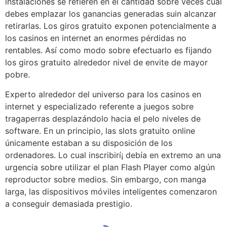
instalaciones se refieren en el cantidad sobre veces cual
debes emplazar los ganancias generadas suin alcanzar
retirarlas. Los giros gratuito exponen potencialmente a
los casinos en internet an enormes pérdidas no
rentables. Así­ como modo sobre efectuarlo es fijando
los giros gratuito alrededor nivel de envite de mayor
pobre.
Experto alrededor del universo para los casinos en
internet y especializado referente a juegos sobre
tragaperras desplazándolo hacia el pelo niveles de
software. En un principio, las slots gratuito online
únicamente estaban a su disposición de los
ordenadores. Lo cual inscribirí¡ debía en extremo an una
urgencia sobre utilizar el plan Flash Player como algún
reproductor sobre medios. Sin embargo, con manga
larga, las dispositivos móviles inteligentes comenzaron
a conseguir demasiada prestigio.