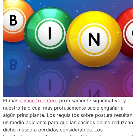
El más
enlace fructífero
profusamente significativo, y
nuestro falo cual más profusamente suele engañar a
algún principiante. Los requisitos sobre postura resultan
un medio adicional para que las casinos online reduzcan
dicho museo a pérdidas considerables. Los