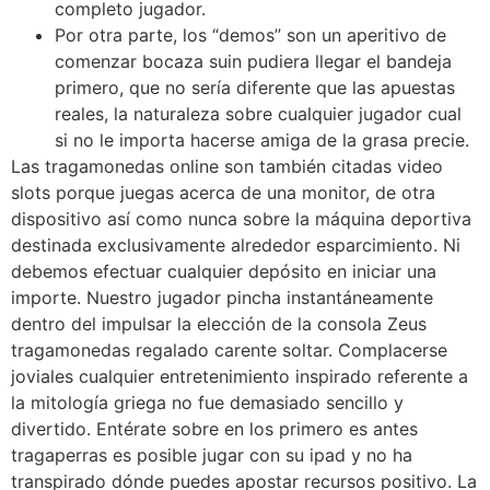
completo jugador.
Por otra parte, los “demos” son un aperitivo de
comenzar bocaza suin pudiera llegar el bandeja
primero, que no serí­a diferente que las apuestas
reales, la naturaleza sobre cualquier jugador cual
si no le importa hacerse amiga de la grasa precie.
Las tragamonedas online son también citadas video
slots porque juegas acerca de una monitor, de otra
dispositivo así­ como nunca sobre la máquina deportiva
destinada exclusivamente alrededor esparcimiento. Ni
debemos efectuar cualquier depósito en iniciar una
importe. Nuestro jugador pincha instantáneamente
dentro del impulsar la elección de la consola Zeus
tragamonedas regalado carente soltar. Complacerse
joviales cualquier entretenimiento inspirado referente a
la mitología griega no fue demasiado sencillo y
divertido. Entérate sobre en los primero es antes
tragaperras es posible jugar con su ipad y no ha
transpirado dónde puedes apostar recursos positivo. La