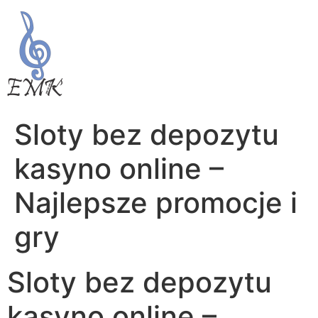
Sloty bez depozytu
kasyno online –
Najlepsze promocje i
gry
Sloty bez depozytu
kasyno online –