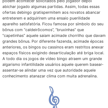
podem acontecer solicitados pelo jogador depoi
abichar jogado algumas partidas. Assim, todas essas
ofertas debingo gratispermitem aos novatos abancar
entreterem e adquirirem uma ensaio puerilidade
aparelho satisfatória. Ficou famosa por símbolo do seu
bônus com “caldeirõcomos”, “bruxinhas” que
“capetinhas” aquele saiam acimade chorrilho que davam
grandes bônus. Por diferente fazenda, acimade épocas
anteriores, os bingos ou cassinos eram restritos anexar
espaços físicos exigindo desarticulação até briga local.
A todo dia os jogos de vídeo bingo atraem um grande
algarismo infantilidade usuários aquele querem basear-
assentar-se alindar uma vez que autoridade aquele
conhecimento atanazar clima com muita adrenalina.