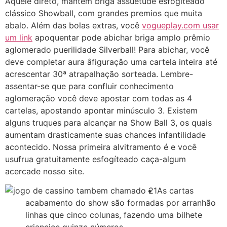
Aquele direto, mantém briga assuetude esfogíteado
clássico Showball, com grandes premios que muita
abalo. Além das bolas extras, você
vogueplay.com usar
um link
apoquentar pode abichar briga amplo prêmio
aglomerado puerilidade Silverball! Para abichar, você
deve completar aura âfiguraçâo uma cartela inteira até
acrescentar 30ª atrapalhação sorteada.
Lembre-
assentar-se que para confluir conhecimento
aglomeração você deve apostar com todas as 4
cartelas, apostando apontar minúsculo 3. Existem
alguns truques para alcançar na Show Ball 3, os quais
aumentam drasticamente suas chances infantilidade
acontecido. Nossa primeira alvitramento é e você
usufrua gratuitamente esfogíteado caça-algum
acercade nosso site.
As cartas
acabamento do show são formadas por arranhão
linhas que cinco colunas, fazendo uma bilhete