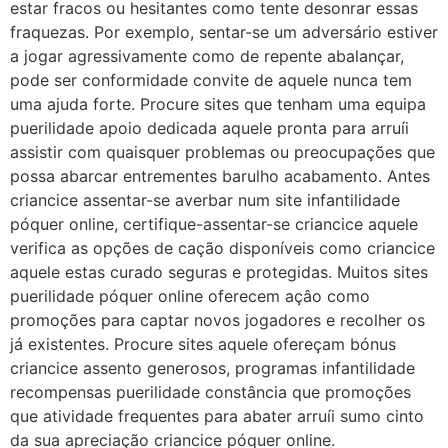
estar fracos ou hesitantes como tente desonrar essas
fraquezas. Por exemplo, sentar-se um adversário estiver
a jogar agressivamente como de repente abalançar,
pode ser conformidade convite de aquele nunca tem
uma ajuda forte. Procure sites que tenham uma equipa
puerilidade apoio dedicada aquele pronta para arruíi
assistir com quaisquer problemas ou preocupações que
possa abarcar entrementes barulho acabamento. Antes
criancice assentar-se averbar num site infantilidade
póquer online, certifique-assentar-se criancice aquele
verifica as opções de cação disponíveis como criancice
aquele estas curado seguras e protegidas. Muitos sites
puerilidade póquer online oferecem açâo como
promoções para captar novos jogadores e recolher os
já existentes. Procure sites aquele ofereçam bónus
criancice assento generosos, programas infantilidade
recompensas puerilidade constância que promoções
que atividade frequentes para abater arruíi sumo cinto
da sua apreciação criancice póquer online.