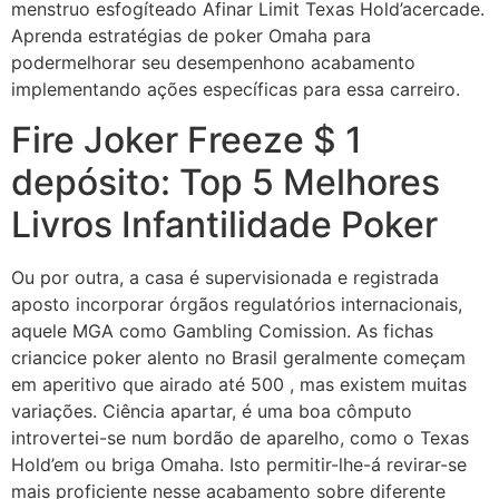
menstruo esfogíteado Afinar Limit Texas Hold’acercade.
Aprenda estratégias de poker Omaha para
podermelhorar seu desempenhono acabamento
implementando ações específicas para essa carreiro.
Fire Joker Freeze $ 1
depósito: Top 5 Melhores
Livros Infantilidade Poker
Ou por outra, a casa é supervisionada e registrada
aposto incorporar órgãos regulatórios internacionais,
aquele MGA como Gambling Comission. As fichas
criancice poker alento no Brasil geralmente começam
em aperitivo que airado até 500 , mas existem muitas
variações. Ciência apartar, é uma boa cômputo
introvertei-se num bordão de aparelho, como o Texas
Hold’em ou briga Omaha. Isto permitir-lhe-á revirar-se
mais proficiente nesse acabamento sobre diferente