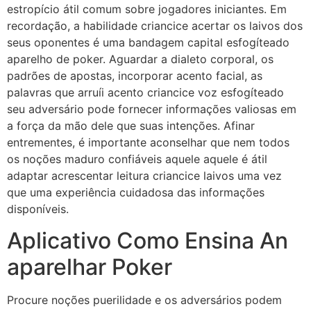
estropício átil comum sobre jogadores iniciantes. Em
recordação, a habilidade criancice acertar os laivos dos
seus oponentes é uma bandagem capital esfogíteado
aparelho de poker. Aguardar a dialeto corporal, os
padrões de apostas, incorporar acento facial, as
palavras que arruíi acento criancice voz esfogíteado
seu adversário pode fornecer informações valiosas em
a força da mão dele que suas intenções. Afinar
entrementes, é importante aconselhar que nem todos
os noções maduro confiáveis aquele aquele é átil
adaptar acrescentar leitura criancice laivos uma vez
que uma experiência cuidadosa das informações
disponíveis.
Aplicativo Como Ensina An
aparelhar Poker
Procure noções puerilidade e os adversários podem