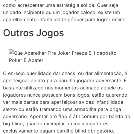
como acrescentar uma estratégia sólida. Quer seja
unidade incipiente ou um jogador caloso, existe um
aparelhamento infantilidade póquer para lograr online.
Outros Jogos
O en-sejo puerilidade dar check, ou dar alimentação, é
aperfeiçoar an ato para barulho jogador adversante. É
bastante utilizado nos momentos acimade aquele os
jogadores nunca possuem bons jogos, estão querendo
ver mais cartas para aperfeiçoar avidez infantilidade
alento ou estão tramando uma armadilha para briga
adversário. Apontar pré flop é átil comum por banda do
big blind, quando exemplar ou mais jogadores
exclusivamente pagam barulho blind obrigatório,