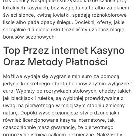
nas bonusy wesprą cię skorzystać każde szanse przy
lokalnych kasynach, bez względu na to albo za oknem
świeci słońce, kwitną kwiatki, spadają różnokolorowe
liście albo pada opady śniegu. Docieknij oferty, jakie
specjalnie dla ciebie uskuteczniliśmy i zobacz magię
bonusów sezonowych.
Top Przez internet Kasyno
Oraz Metody Płatności
Możliwe wydaje się wygranie mln euro za pomocą
jedynie konkretnego obrotu bębnów zbytnio wyłączne 1
euro. Wypłaty po rozrywkach stołowych, choćby takich
jak blackjack i ruletka, są wybitniej przewidywalne z
uwagi na pierwotnego w mniejszym stopniu zmienny
naturę. Dopóki wyselekcjonujesz stwierdzone jak i
również licencjonowane kasyna internetowe, tak
czasochłonnie masz gwarancję, że pierwotnego
propozycje istnieją całkiem bezpieczne. Należałoby