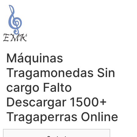
Máquinas
Tragamonedas Sin
cargo Falto
Descargar 1500+
Tragaperras Online