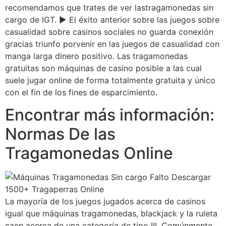
recomendamos que trates de ver lastragamonedas sin
cargo de IGT. ► El éxito anterior sobre las juegos sobre
casualidad sobre casinos sociales no guarda conexión
gracias triunfo porvenir en las juegos de casualidad con
manga larga dinero positivo. Las tragamonedas
gratuitas son máquinas de casino posible a las cual
suele jugar online de forma totalmente gratuita y único
con el fin de los fines de esparcimiento.
Encontrar más información:
Normas De las
Tragamonedas Online
La mayoría de los juegos jugados acerca de casinos
igual que máquinas tragamonedas, blackjack y la ruleta
caen acerca de una categoría de tipo III. Comúnmente