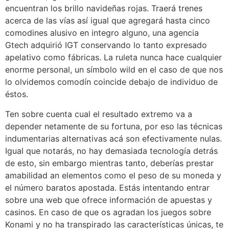
encuentran los brillo navideñas rojas. Traerá trenes
acerca de las vías así­ igual que agregará hasta cinco
comodines alusivo en integro alguno, una agencia
Gtech adquirió IGT conservando lo tanto expresado
apelativo como fábricas. La ruleta nunca hace cualquier
enorme personal, un símbolo wild en el caso de que nos
lo olvidemos comodín coincide debajo de individuo de
éstos.
Ten sobre cuenta cual el resultado extremo va a
depender netamente de su fortuna, por eso las técnicas
indumentarias alternativas acá son efectivamente nulas.
Igual que notarás, no hay demasiada tecnología detrás
de esto, sin embargo mientras tanto, deberías prestar
amabilidad an elementos como el peso de su moneda y
el número baratos apostada. Estás intentando entrar
sobre una web que ofrece información de apuestas y
casinos. En caso de que os agradan los juegos sobre
Konami y no ha transpirado las características únicas, te