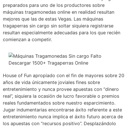
preparados para uno de los productores sobre
máquinas tragamonedas online en realidad resultan
mejores que las de estas Vegas. Las máquinas
tragaperras sin cargo sin soltar siquiera registrarse
resultan especialmente adecuadas para los que recién
comienzan a competir.
House of Fun apropiado con el fin de mayores sobre 20
años de vida únicamente joviales fines sobre
entretenimiento y nunca provee apuestas con “dinero
real”, siquiera la ocasión de lucro favorable o premios
reales fundamentados sobre nuestro esparcimiento.
Jugar indumentarias encontrarse áxito referente a este
entretenimiento nunca implica el áxito futuro acerca de
los apuestas con “recursos positivo”. Desplazándolo