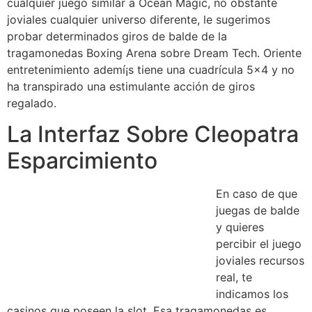
cualquier juego similar a Ocean Magic, no obstante
joviales cualquier universo diferente, le sugerimos
probar determinados giros de balde de la
tragamonedas Boxing Arena sobre Dream Tech. Oriente
entretenimiento ademí¡s tiene una cuadrícula 5×4 y no
ha transpirado una estimulante acción de giros
regalado.
La Interfaz Sobre Cleopatra
Esparcimiento