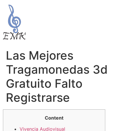
Las Mejores
Tragamonedas 3d
Gratuito Falto
Registrarse
Content
Vivencia Audiovisual