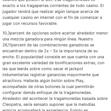
En caso de que juegas de balde y quieres percibir el
juego joviales recursos real, te indicamos los casinos
que poseen la slot. Esa tragamonedas es exacto a los
tragaperras corrientes de todo casino. El jugador tendrá
que realizar algún tanque acerca de cualquier casino en
internet con el fin de comenzar a jugar con recursos
favorable.
10,3percent de opciones sobre acertar alrededor menor
una mezcla ganadora para ningún línea. Nuestro
26,11percent de las combinaciones ganadoras se
encuentran dentro de 2x – 5x la importancia de su
envite. El popularidad consiste en que cuenta con una
gran excelente variedad de bonificaciones extras, con