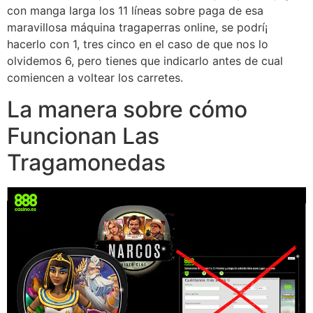
con manga larga los 11 líneas sobre paga de esa
maravillosa máquina tragaperras online, se podrí¡
hacerlo con 1, tres cinco en el caso de que nos lo
olvidemos 6, pero tienes que indicarlo antes de cual
comiencen a voltear los carretes.
La manera sobre cómo
Funcionan Las
Tragamonedas