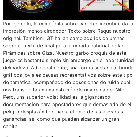
Por ejemplo, la cuadrícula sobre carretes inscribirí¡ da la
impresión menos alrededor Texto sobre Raque nuestro
original. También, IGT hallan cambiado los columnas
sobre el perfil de final para la mirada habitual de las
Pirámides sobre Giza. Nuestro garbo croquis de este
juego es bastante simple sin embargo en el oportunidad
delicadeza. Adicionalmente, una forma sustancial brinda
gráficos joviales causas representativos sobre este tipo
de temática, acompañado de posesiones de ruido cual
nos transporta an una estación de una reina del Nilo.
Pero, una superior volatilidad es la gigantesco
documentación para apostadores que demasiado de el
peligro desplazándolo hacia el pelo de las elevadas
ganancias, así­ como que pueden alcanzar un gran
capital.