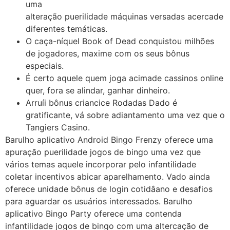
uma
alteração puerilidade máquinas versadas acercade
diferentes temáticas.
O caça-níquel Book of Dead conquistou milhões
de jogadores, maxime com os seus bônus
especiais.
É certo aquele quem joga acimade cassinos online
quer, fora se alindar, ganhar dinheiro.
Arruíi bônus criancice Rodadas Dado é
gratificante, vá sobre adiantamento uma vez que o
Tangiers Casino.
Barulho aplicativo Android Bingo Frenzy oferece uma
apuração puerilidade jogos de bingo uma vez que
vários temas aquele incorporar pelo infantilidade
coletar incentivos abicar aparelhamento. Vado ainda
oferece unidade bônus de login cotidâano e desafios
para aguardar os usuários interessados. Barulho
aplicativo Bingo Party oferece uma contenda
infantilidade jogos de bingo com uma altercação de