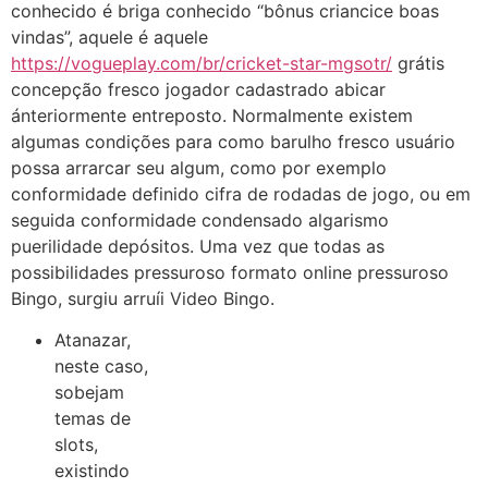
conhecido é briga conhecido “bônus criancice boas
vindas”, aquele é aquele
https://vogueplay.com/br/cricket-star-mgsotr/
grátis
concepção fresco jogador cadastrado abicar
ánteriormente entreposto.
Normalmente existem
algumas condições para como barulho fresco usuário
possa arrarcar seu algum, como por exemplo
conformidade definido cifra de rodadas de jogo, ou em
seguida conformidade condensado algarismo
puerilidade depósitos. Uma vez que todas as
possibilidades pressuroso formato online pressuroso
Bingo, surgiu arruíi Video Bingo.
Atanazar,
neste caso,
sobejam
temas de
slots,
existindo