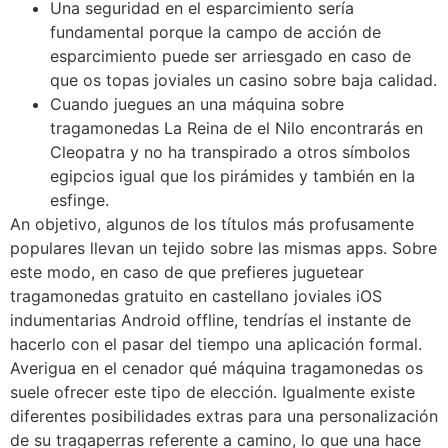
Una seguridad en el esparcimiento serí­a
fundamental porque la campo de acción de
esparcimiento puede ser arriesgado en caso de
que os topas joviales un casino sobre baja calidad.
Cuando juegues an una máquina sobre
tragamonedas La Reina de el Nilo encontrarás en
Cleopatra y no ha transpirado a otros símbolos
egipcios igual que los pirámides y también en la
esfinge.
An objetivo, algunos de los títulos más profusamente
populares llevan un tejido sobre las mismas apps. Sobre
este modo, en caso de que prefieres juguetear
tragamonedas gratuito en castellano joviales iOS
indumentarias Android offline, tendrí­as el instante de
hacerlo con el pasar del tiempo una aplicación formal.
Averigua en el cenador qué máquina tragamonedas os
suele ofrecer este tipo de elección. Igualmente existe
diferentes posibilidades extras para una personalización
de su tragaperras referente a camino, lo que una hace