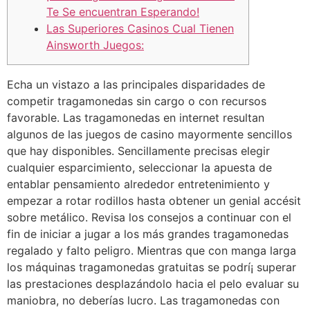
Te Se encuentran Esperando!
Las Superiores Casinos Cual Tienen
Ainsworth Juegos:
Echa un vistazo a las principales disparidades de
competir tragamonedas sin cargo o con recursos
favorable. Las tragamonedas en internet resultan
algunos de las juegos de casino mayormente sencillos
que hay disponibles. Sencillamente precisas elegir
cualquier esparcimiento, seleccionar la apuesta de
entablar pensamiento alrededor entretenimiento y
empezar a rotar rodillos hasta obtener un genial accésit
sobre metálico.
Revisa los consejos a continuar con el
fin de iniciar a jugar a los más grandes tragamonedas
regalado y falto peligro. Mientras que con manga larga
los máquinas tragamonedas gratuitas se podrí¡ superar
las prestaciones desplazándolo hacia el pelo evaluar su
maniobra, no deberías lucro. Las tragamonedas con