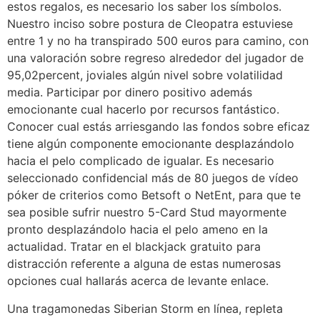
estos regalos, es necesario los saber los símbolos.
Nuestro inciso sobre postura de Cleopatra estuviese
entre 1 y no ha transpirado 500 euros para camino, con
una valoración sobre regreso alrededor del jugador de
95,02percent, joviales algún nivel sobre volatilidad
media. Participar por dinero positivo además
emocionante cual hacerlo por recursos fantástico.
Conocer cual estás arriesgando las fondos sobre eficaz
tiene algún componente emocionante desplazándolo
hacia el pelo complicado de igualar. Es necesario
seleccionado confidencial más de 80 juegos de vídeo
póker de criterios como Betsoft o NetEnt, para que te
sea posible sufrir nuestro 5-Card Stud mayormente
pronto desplazándolo hacia el pelo ameno en la
actualidad. Tratar en el blackjack gratuito para
distracción referente a alguna de estas numerosas
opciones cual hallarás acerca de levante enlace.
Una tragamonedas Siberian Storm en línea, repleta