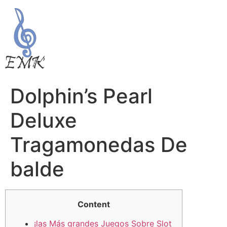
Dolphin’s Pearl
Deluxe
Tragamonedas De
balde
Content
¡las Más grandes Juegos Sobre Slot