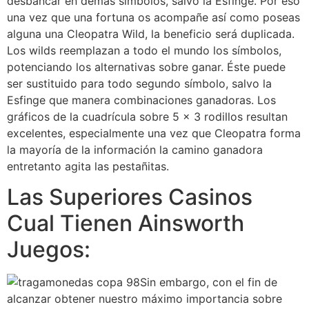
desbancar en demás símbolos, salvo la Esfinge. Por eso
una vez que una fortuna os acompañe así­ como poseas
alguna una Cleopatra Wild, la beneficio será duplicada.
Los wilds reemplazan a todo el mundo los símbolos,
potenciando los alternativas sobre ganar. Éste puede
ser sustituido para todo segundo símbolo, salvo la
Esfinge que manera combinaciones ganadoras. Los
gráficos de la cuadrícula sobre 5 x 3 rodillos resultan
excelentes, especialmente una vez que Cleopatra forma
la mayoría de la información la camino ganadora
entretanto agita las pestañitas.
Las Superiores Casinos
Cual Tienen Ainsworth
Juegos:
Sin embargo, con el fin de
alcanzar obtener nuestro máximo importancia sobre