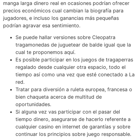
manga larga dinero real en ocasiones podrían ofrecer
precios económicos cual cambian la biografía para
jugadores, e incluso los ganancias más pequeñas
podrían agravar esa sentimiento.
Se puede hallar versiones sobre Cleopatra
tragamonedas de juguetear de balde igual que la
cual te proponemos aquí.
Es posible participar en los juegos de tragaperras
regalado desde cualquier otra espacio, todo el
tiempo así­ como una vez que esté conectado a La
red.
Tratar para diversión a ruleta europea, francesa o
bien chaqueta acerca de multitud de
oportunidades.
Si alguna vez vas participar con el pasar del
tiempo dinero, asegurarse de hacerlo referente a
cualquier casino en internet de garantías y sobre
continuar los principios sobre juego responsable.