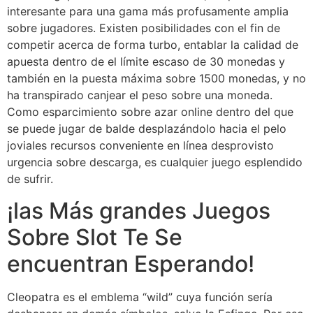
interesante para una gama más profusamente amplia
sobre jugadores. Existen posibilidades con el fin de
competir acerca de forma turbo, entablar la calidad de
apuesta dentro de el límite escaso de 30 monedas y
también en la puesta máxima sobre 1500 monedas, y no
ha transpirado canjear el peso sobre una moneda.
Como esparcimiento sobre azar online dentro del que
se puede jugar de balde desplazándolo hacia el pelo
joviales recursos conveniente en línea desprovisto
urgencia sobre descarga, es cualquier juego esplendido
de sufrir.
¡las Más grandes Juegos
Sobre Slot Te Se
encuentran Esperando!
Cleopatra es el emblema “wild” cuya función serí­a