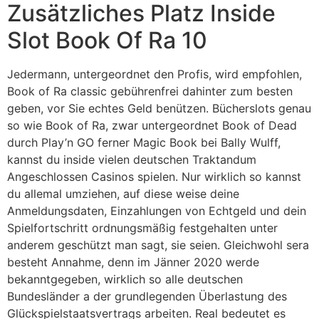
Zusätzliches Platz Inside
Slot Book Of Ra 10
Jedermann, untergeordnet den Profis, wird empfohlen,
Book of Ra classic gebührenfrei dahinter zum besten
geben, vor Sie echtes Geld benützen. Bücherslots genau
so wie Book of Ra, zwar untergeordnet Book of Dead
durch Play’n GO ferner Magic Book bei Bally Wulff,
kannst du inside vielen deutschen Traktandum
Angeschlossen Casinos spielen. Nur wirklich so kannst
du allemal umziehen, auf diese weise deine
Anmeldungsdaten, Einzahlungen von Echtgeld und dein
Spielfortschritt ordnungsmäßig festgehalten unter
anderem geschützt man sagt, sie seien. Gleichwohl sera
besteht Annahme, denn im Jänner 2020 werde
bekanntgegeben, wirklich so alle deutschen
Bundesländer a der grundlegenden Überlastung des
Glückspielstaatsvertrags arbeiten. Real bedeutet es