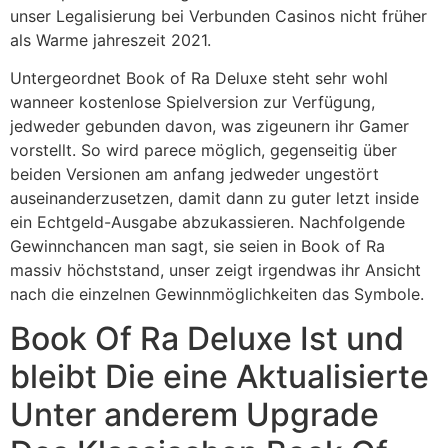
unser Legalisierung bei Verbunden Casinos nicht früher
als Warme jahreszeit 2021.
Untergeordnet Book of Ra Deluxe steht sehr wohl
wanneer kostenlose Spielversion zur Verfügung,
jedweder gebunden davon, was zigeunern ihr Gamer
vorstellt. So wird parece möglich, gegenseitig über
beiden Versionen am anfang jedweder ungestört
auseinanderzusetzen, damit dann zu guter letzt inside
ein Echtgeld-Ausgabe abzukassieren. Nachfolgende
Gewinnchancen man sagt, sie seien in Book of Ra
massiv höchststand, unser zeigt irgendwas ihr Ansicht
nach die einzelnen Gewinnmöglichkeiten das Symbole.
Book Of Ra Deluxe Ist und
bleibt Die eine Aktualisierte
Unter anderem Upgrade