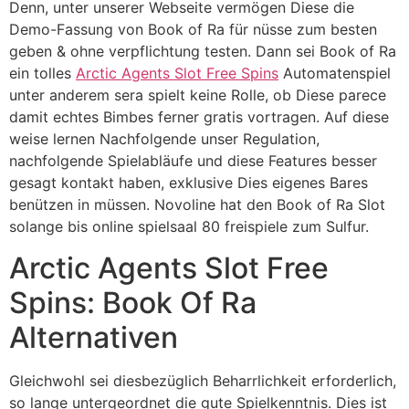
Denn, unter unserer Webseite vermögen Diese die
Demo-Fassung von Book of Ra für nüsse zum besten
geben & ohne verpflichtung testen. Dann sei Book of Ra
ein tolles
Arctic Agents Slot Free Spins
Automatenspiel
unter anderem sera spielt keine Rolle, ob Diese parece
damit echtes Bimbes ferner gratis vortragen. Auf diese
weise lernen Nachfolgende unser Regulation,
nachfolgende Spielabläufe und diese Features besser
gesagt kontakt haben, exklusive Dies eigenes Bares
benützen in müssen. Novoline hat den Book of Ra Slot
solange bis online spielsaal 80 freispiele zum Sulfur.
Arctic Agents Slot Free
Spins: Book Of Ra
Alternativen
Gleichwohl sei diesbezüglich Beharrlichkeit erforderlich,
so lange untergeordnet die gute Spielkenntnis. Dies ist