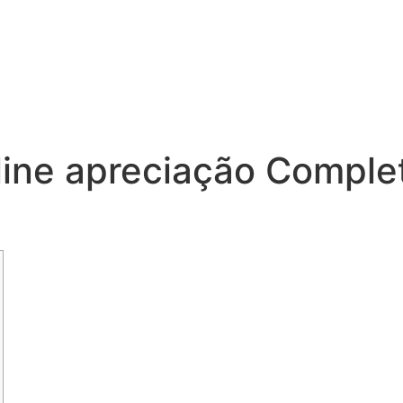
line apreciação Comple