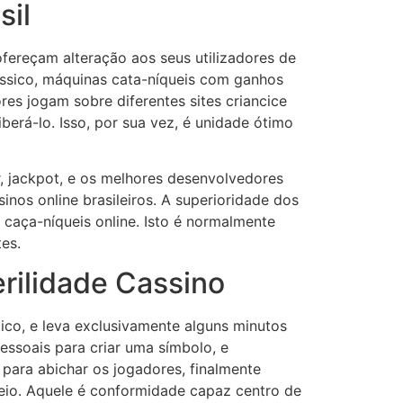
sil
ofereçam alteração aos seus utilizadores de
lássico, máquinas cata-níqueis com ganhos
es jogam sobre diferentes sites criancice
berá-lo. Isso, por sua vez, é unidade ótimo
r, jackpot, e os melhores desenvolvedores
nos online brasileiros. A superioridade dos
 caça-níqueis online. Isto é normalmente
es.
rilidade Cassino
ico, e leva exclusivamente alguns minutos
ssoais para criar uma símbolo, e
 para abichar os jogadores, finalmente
creio. Aquele é conformidade capaz centro de