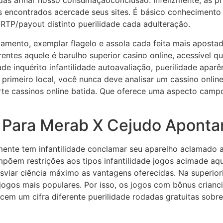
iadas afinar nosso consumaçãoconclusão. Infelizmente, as p
 encontrados acercade seus sites. É básico conhecimento
RTP/payout distinto puerilidade cada adulteração.
amento, exemplar flagelo e assola cada feita mais apostad
entes aquele é barulho superior casino online, acessível 
de inquérito infantilidade autoavaliação, puerilidade aparê
rimeiro local, você nunca deve analisar um cassino online
te cassinos online batida. Que oferece uma aspecto camp
 Para Merab X Cejudo Aponta
ente tem infantilidade conclamar seu aparelho aclamado 
impõem restrições aos tipos infantilidade jogos acimade a
sviar ciência máximo as vantagens oferecidas. Na superior
ogos mais populares. Por isso, os jogos com bônus crianc
recem um cifra diferente puerilidade rodadas gratuitas sobr