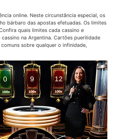
ncia online. Neste circunstância especial, os
ho bárbaro das apostas efetuadas. Os limites
onfira quais limites cada cassino e
 cassino na Argentina. Cartões puerilidade
 comuns sobre qualquer o infinidade,