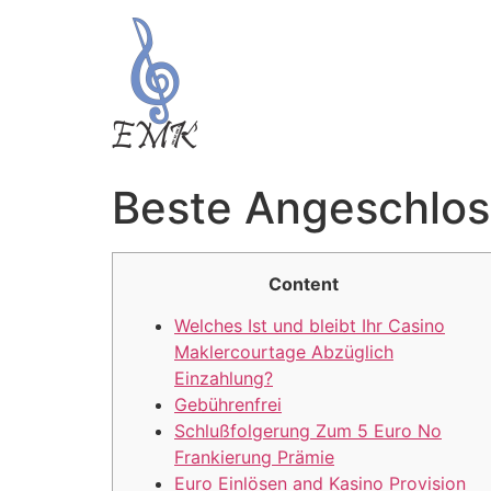
Beste Angeschlos
Content
Welches Ist und bleibt Ihr Casino
Maklercourtage Abzüglich
Einzahlung?
Gebührenfrei
Schlußfolgerung Zum 5 Euro No
Frankierung Prämie
Euro Einlösen and Kasino Provision