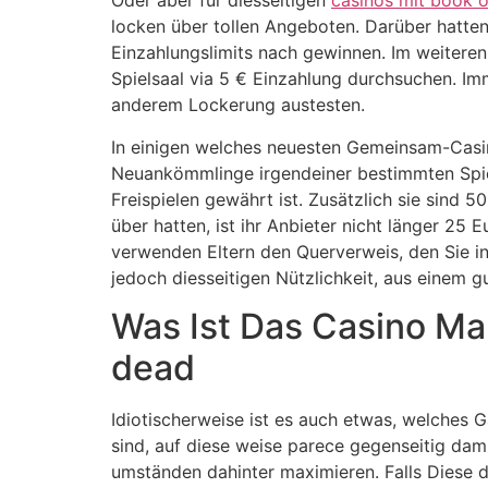
Oder aber für diesseitigen
casinos mit book 
locken über tollen Angeboten. Darüber hatte
Einzahlungslimits nach gewinnen. Im weiteren
Spielsaal via 5 € Einzahlung durchsuchen. Im
anderem Lockerung austesten.
In einigen welches neuesten Gemeinsam-Casino
Neuankömmlinge irgendeiner bestimmten Spie
Freispielen gewährt ist. Zusätzlich sie sind 5
über hatten, ist ihr Anbieter nicht länger 25
verwenden Eltern den Querverweis, den Sie in
jedoch diesseitigen Nützlichkeit, aus einem
Was Ist Das Casino Mak
dead
Idiotischerweise ist es auch etwas, welches Ga
sind, auf diese weise parece gegenseitig dam
umständen dahinter maximieren. Falls Diese 