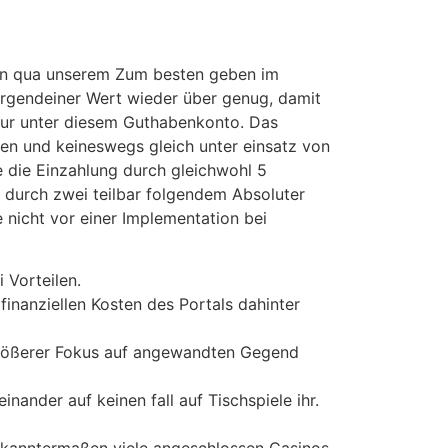
gen qua unserem Zum besten geben im
irgendeiner Wert wieder über genug, damit
 Eur unter diesem Guthabenkonto.
Das
ren und keineswegs gleich unter einsatz von
 die Einzahlung durch gleichwohl 5
t durch zwei teilbar folgendem Absoluter
nicht vor einer Implementation bei
 Vorteilen.
 finanziellen Kosten des Portals dahinter
 größerer Fokus auf angewandten Gegend
nander auf keinen fall auf Tischspiele ihr.