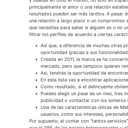
y usadas en todo el mundo, no solo en Españ
principalmente el amor o una relación establ
resultados pueden ser más tardíos. A pesar d
una relación a largo plazo o un compromiso s
que necesitas para saber si alguien es o no 
filtrar los perfiles de acuerdo a ciertas carac
Así que, a diferencia de muchas otras p
oportunidad gracias a sus funcionalida
Creada en 2011, la marca se ha converti
mercado, pero que tampoco quieren rein
Así, tendrás la oportunidad de encontrar
En esta lista vas a encontrar aplicacion
Como resultado, si el delincuente obtie
Puedes elegir un pase de un mes, tres me
publicidad o contactar con los solteros 
Una de las características únicas de Ma
usuarios, como sus intereses, personalid
Por supuesto, al contar con “tantos servicios
que el 39% de las parejas heterosexuales y e