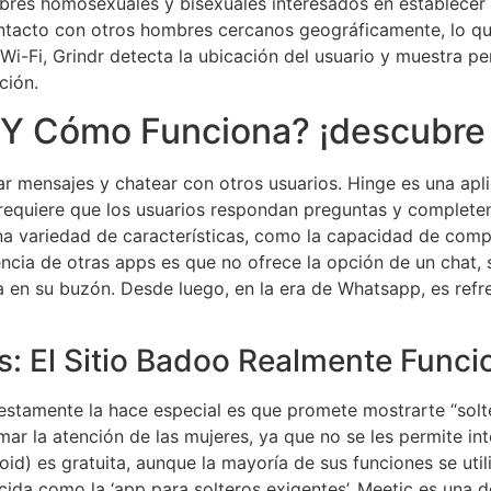
bres homosexuales y bisexuales interesados en establecer
tacto con otros hombres cercanos geográficamente, lo que 
l Wi-Fi, Grindr detecta la ubicación del usuario y muestra p
ción.
 Y Cómo Funciona? ¡descubre
r mensajes y chatear con otros usuarios. Hinge es una apli
 requiere que los usuarios respondan preguntas y completen
a variedad de características, como la capacidad de compa
encia de otras apps es que no ofrece la opción de un chat,
a en su buzón. Desde luego, en la era de Whatsapp, es ref
es: El Sitio Badoo Realmente Func
estamente la hace especial es que promete mostrarte “solte
ar la atención de las mujeres, ya que no se les permite inte
roid) es gratuita, aunque la mayoría de sus funciones se ut
cida como la ‘app para solteros exigentes’, Meetic es una de