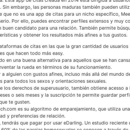
a. Esta app de citas creada en 2014 está dirigida a usuar
e. Sin embargo, las personas maduras también pueden utili
e que no es una app de citas para un nicho específico, Mee
erio. Por ello, puedes encontrar perfiles extensos y muy c
un buen candidato para una relación. También permite búsqu
terísticas y obtener los resultados más afines a tus gustos.
lataformas de citas en las que la gran cantidad de usuarios
des que hacen todo más easy.
do en una buena alternativa para aquellos que se han cansa
ventar la rueda en términos de su funcionamiento.
 a alguien con gustos afines, incluso más allá del mundo d
es para todos los sexos y orientaciones sexuales.
ne los derechos de superusuario, también obtiene acesso a 
ses o seis meses y la suscripción te permite guardar perfil
que te gusten.
tch.com es su algoritmo de emparejamiento, que utiliza una
ad y preferencias de relación.
”, tendrás que pagar por usar eDarling. Un estudio recient
l 60% de las parejas homosexuales se conocen a través de 