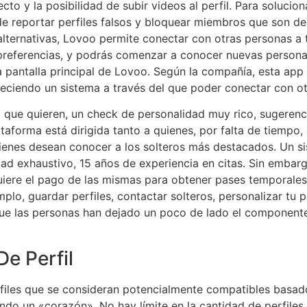
ecto y la posibilidad de subir videos al perfil. Para solucio
 de reportar perfiles falsos y bloquear miembros que son d
 alternativas, Lovoo permite conectar con otras personas a 
us preferencias, y podrás comenzar a conocer nuevas persona
a pantalla principal de Lovoo. Según la compañía, esta app 
reciendo un sistema a través del que poder conectar con o
o que quieren, un check de personalidad muy rico, sugerenc
forma está dirigida tanto a quienes, por falta de tiempo, de
uienes desean conocer a los solteros más destacados. Un s
lidad exhaustivo, 15 años de experiencia en citas. Sin emba
quiere el pago de las mismas para obtener pases temporales
lo, guardar perfiles, contactar solteros, personalizar tu pe
ue las personas han dejado un poco de lado el componente s
De Perfil
files que se consideran potencialmente compatibles basado
 dando un «corazón». No hay límite en la cantidad de perfil