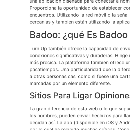
una aplicación diseñada para conectar a hom
Proporciona la oportunidad de establecer con
encuentros. Utilizando la red móvil o la seña
cercanías y también están utilizando la aplica
Badoo: ¿qué Es Badoo
Turn Up también ofrece la capacidad de envia
conexiones significativas y duraderas. Hinge
más precisa. La plataforma también ofrece un
pasatiempos. Una particularidad que la difer
a otras personas casi como si fuese una cart
marcadas por un elemento diferente.
Sitios Para Ligar Opinion
La gran diferencia de esta web o lo que supu
los hombres, pueden enviar hechizos para llam
decidan así. La app (disponible en iOS y And
por lo cual ha recibido muchas críticas. Cono