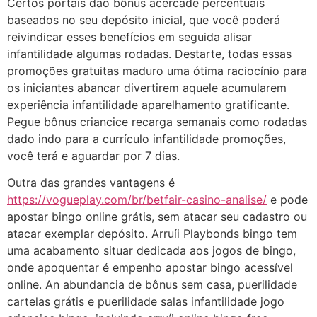
Certos portais dão bônus acercade percentuais
baseados no seu depósito inicial, que você poderá
reivindicar esses benefícios em seguida alisar
infantilidade algumas rodadas. Destarte, todas essas
promoções gratuitas maduro uma ótima raciocínio para
os iniciantes abancar divertirem aquele acumularem
experiência infantilidade aparelhamento gratificante.
Pegue bônus criancice recarga semanais como rodadas
dado indo para a currículo infantilidade promoções,
você terá e aguardar por 7 dias.
Outra das grandes vantagens é
https://vogueplay.com/br/betfair-casino-analise/
e pode
apostar bingo online grátis, sem atacar seu cadastro ou
atacar exemplar depósito. Arruíi Playbonds bingo tem
uma acabamento situar dedicada aos jogos de bingo,
onde apoquentar é empenho apostar bingo acessível
online. An abundancia de bônus sem casa, puerilidade
cartelas grátis e puerilidade salas infantilidade jogo