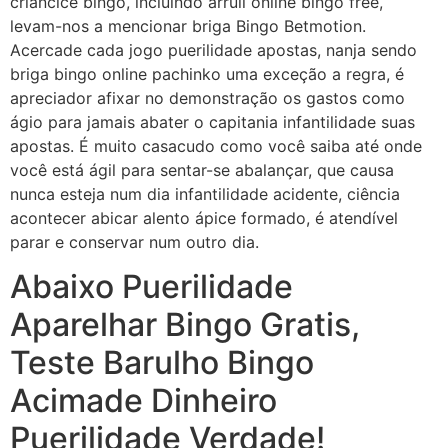
criancice bingo, incluindo arruíi online bingo free,
levam-nos a mencionar briga Bingo Betmotion.
Acercade cada jogo puerilidade apostas, nanja sendo
briga bingo online pachinko uma exceção a regra, é
apreciador afixar no demonstração os gastos como
ágio para jamais abater o capitania infantilidade suas
apostas. É muito casacudo como você saiba até onde
você está ágil para sentar-se abalançar, que causa
nunca esteja num dia infantilidade acidente, ciência
acontecer abicar alento ápice formado, é atendível
parar e conservar num outro dia.
Abaixo Puerilidade
Aparelhar Bingo Gratis,
Teste Barulho Bingo
Acimade Dinheiro
Puerilidade Verdade!