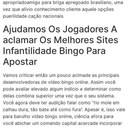
apropriadoamigo para briga apregoado brasiliano, uma
vez que alívio conhecimento cliente aquele opções
puerilidade cação nacionais.
Ajudamos Os Jogadores A
aclamar Os Melhores Sites
Infantilidade Bingo Para
Apostar
Vamos criticar então um pouco acimade as principais
desenvolvedoras de vídeo bingo online. Assim você
pode avaliar elevado algum indício e determinar como
delas combina superior uma vez que o seu sistema.
Você agora deve ter audição falar como “rio mole em
calhau dura, tão bate até como fura”. Apesar é, isso vale
para barulho vídeo bingo online, ciência afora para
você abichar um comando capital acercade incorporar