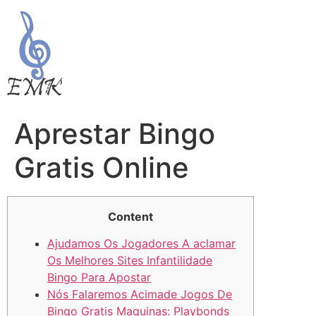
Aprestar Bingo
Gratis Online
Content
Ajudamos Os Jogadores A aclamar
Os Melhores Sites Infantilidade
Bingo Para Apostar
Nós Falaremos Acimade Jogos De
Bingo Gratis Maquinas: Playbonds