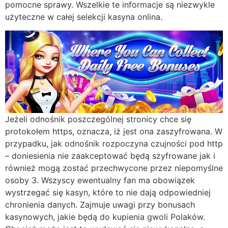
pomocne sprawy. Wszelkie te informacje są niezwykle
użyteczne w całej selekcji kasyna onlina.
Jeżeli odnośnik poszczególnej stronicy chce się
protokołem https, oznacza, iż jest ona zaszyfrowana. W
przypadku, jak odnośnik rozpoczyna czujności pod http
– doniesienia nie zaakceptować będą szyfrowane jak i
również mogą zostać przechwycone przez niepomyślne
osoby 3. Wszyscy ewentualny fan ma obowiązek
wystrzegać się kasyn, które to nie dają odpowiedniej
chronienia danych. Zajmuje uwagi przy bonusach
kasynowych, jakie będą do kupienia gwoli Polaków.