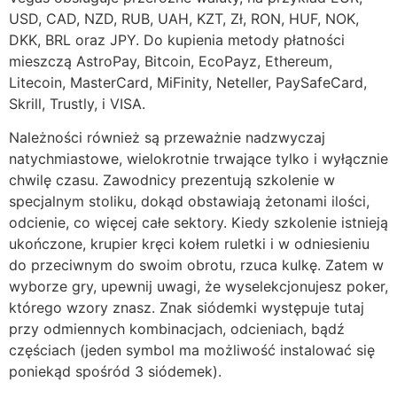
USD, CAD, NZD, RUB, UAH, KZT, Zł, RON, HUF, NOK,
DKK, BRL oraz JPY. Do kupienia metody płatności
mieszczą AstroPay, Bitcoin, EcoPayz, Ethereum,
Litecoin, MasterCard, MiFinity, Neteller, PaySafeCard,
Skrill, Trustly, i VISA.
Należności również są przeważnie nadzwyczaj
natychmiastowe, wielokrotnie trwające tylko i wyłącznie
chwilę czasu. Zawodnicy prezentują szkolenie w
specjalnym stoliku, dokąd obstawiają żetonami ilości,
odcienie, co więcej całe sektory. Kiedy szkolenie istnieją
ukończone, krupier kręci kołem ruletki i w odniesieniu
do przeciwnym do swoim obrotu, rzuca kulkę. Zatem w
wyborze gry, upewnij uwagi, że wyselekcjonujesz poker,
którego wzory znasz. Znak siódemki występuje tutaj
przy odmiennych kombinacjach, odcieniach, bądź
częściach (jeden symbol ma możliwość instalować się
poniekąd spośród 3 siódemek).